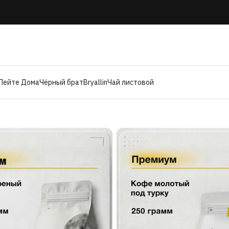
Пейте Дома
Чёрный брат
Bryallin
Чай листовой