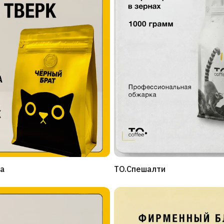
а
TO.Спешалти