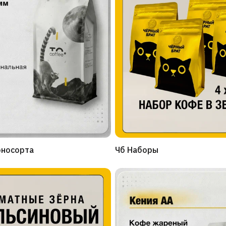
оносорта
Чб Наборы