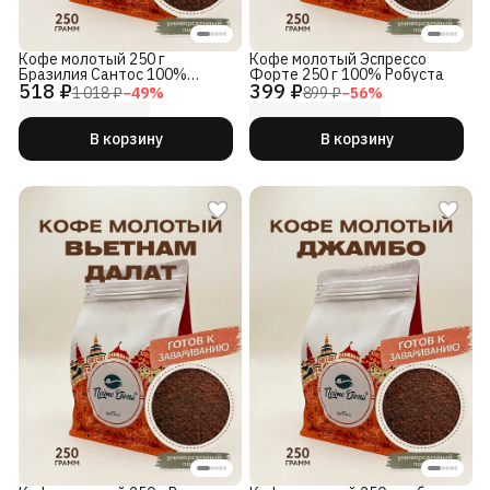
Кофе молотый 250 г
Кофе молотый Эспрессо
Бразилия Сантос 100%
Форте 250 г 100% Робуста
518 ₽
399 ₽
арабика
1 018 ₽
−
49
%
899 ₽
−
56
%
В корзину
В корзину