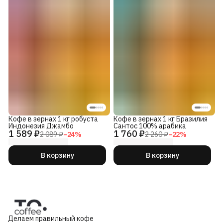
Кофе в зернах 1 кг робуста
Кофе в зернах 1 кг Бразилия
Индонезия Джамбо
Сантос 100% арабика
1 589 ₽
1 760 ₽
2 089 ₽
−
24
%
2 260 ₽
−
22
%
В корзину
В корзину
Делаем правильный кофе