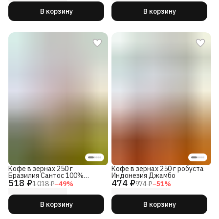
В корзину
В корзину
Кофе в зернах 250 г
Кофе в зернах 250 г робуста
Бразилия Сантос 100%
Индонезия Джамбо
518 ₽
474 ₽
арабика
1 018 ₽
−
49
%
974 ₽
−
51
%
В корзину
В корзину