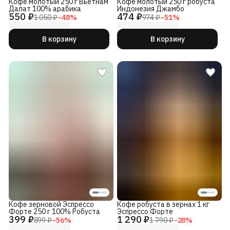
Кофе молотый 250 г Вьетнам
Кофе молотый 250 г робуста
Далат 100% арабика
Индонезия Джамбо
550 ₽
474 ₽
1 050 ₽
−
48
%
974 ₽
−
51
%
В корзину
В корзину
Кофе зерновой Эспрессо
Кофе робуста в зернах 1 кг
Форте 250 г 100% Робуста
Эспрессо Форте
399 ₽
1 290 ₽
899 ₽
−
56
%
1 790 ₽
−
28
%