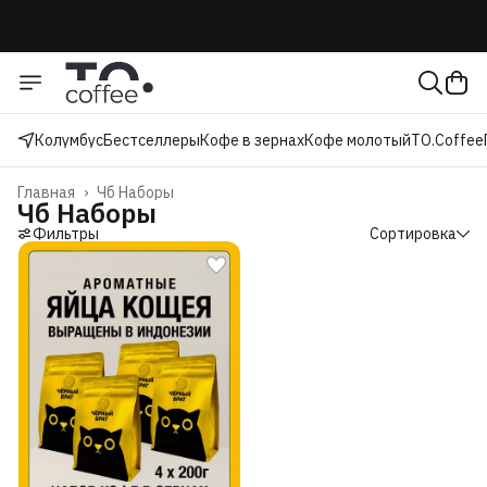
Колумбус
Бестселлеры
Кофе в зернах
Кофе молотый
TO.Coffee
Главная
›
Чб Наборы
Чб Наборы
Фильтры
Сортировка