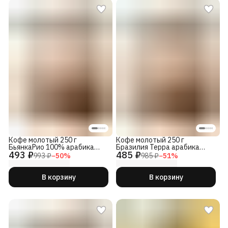
Кофе молотый 250 г
Кофе молотый 250 г
БьянкаРио 100% арабика
Бразилия Терра арабика
493 ₽
485 ₽
Бразилия Эфиопия
конилон
993 ₽
−
50
%
985 ₽
−
51
%
В корзину
В корзину