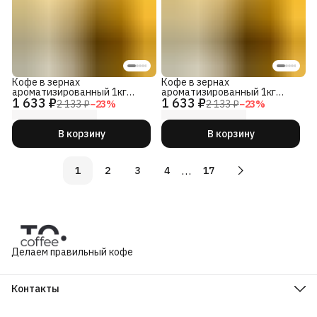
Кофе в зернах
Кофе в зернах
ароматизированный 1кг
ароматизированный 1кг
1 633 ₽
1 633 ₽
Апельсиновый Тверк 100%
Жиган-Лимон 100% Арабика
2 133 ₽
−
23
%
2 133 ₽
−
23
%
Арабика
В корзину
В корзину
…
1
2
3
4
17
Делаем правильный кофе
Контакты
Адрес
601280, Владимирская обл., Суздальский р-н, с. Сновицы, ул.