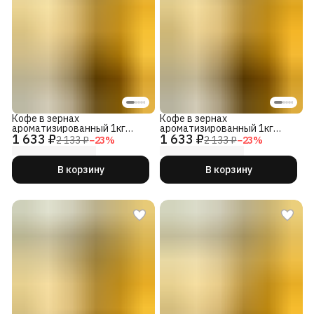
Кофе в зернах
Кофе в зернах
ароматизированный 1кг
ароматизированный 1кг
1 633 ₽
1 633 ₽
Ореховый Блюз 100%
Клубничный Рэп 100%
2 133 ₽
−
23
%
2 133 ₽
−
23
%
Арабика
Арабика
В корзину
В корзину