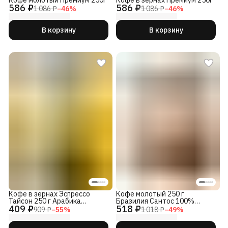
Кофе молотый Премиум 250г
Кофе в зернах Премиум 250г
586 ₽
586 ₽
1 086 ₽
−
46
%
1 086 ₽
−
46
%
В корзину
В корзину
Кофе в зернах Эспрессо
Кофе молотый 250 г
Тайсон 250 г Арабика
Бразилия Сантос 100%
409 ₽
518 ₽
Робуста
арабика
909 ₽
−
55
%
1 018 ₽
−
49
%