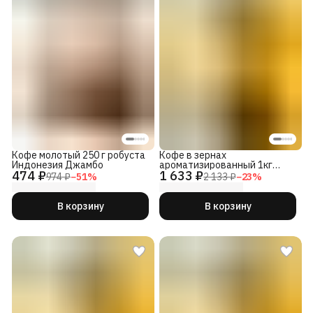
Кофе молотый 250 г робуста
Кофе в зернах
Индонезия Джамбо
ароматизированный 1кг
474 ₽
1 633 ₽
Вишня в коньяке 100%
974 ₽
−
51
%
2 133 ₽
−
23
%
Арабика
В корзину
В корзину