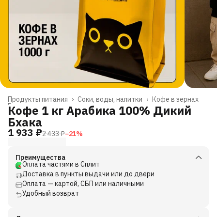
Продукты питания
›
Соки, воды, напитки
›
Кофе в зернах
Главная
›
Кофе 1 кг Арабика 100% Дикий
Бхака
1 933 ₽
2 433 ₽
−
21
%
Преимущества
Оплата частями в Сплит
Доставка в пункты выдачи или до двери
Оплата — картой, СБП или наличными
Удобный возврат