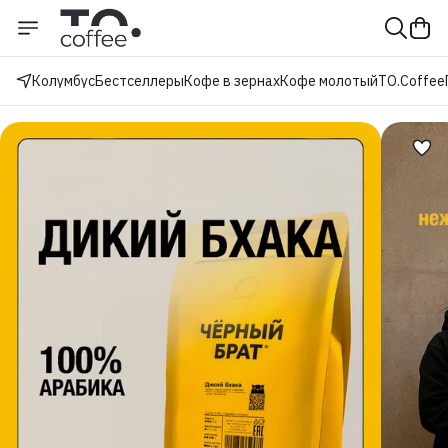
Колумбус
Бестселлеры
Кофе в зернах
Кофе молотый
TO.Coffee