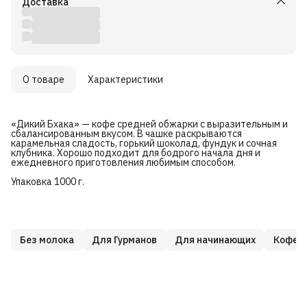
Доставка
О товаре
Характеристики
«Дикий Бхака» — кофе средней обжарки с выразительным и
сбалансированным вкусом. В чашке раскрываются
карамельная сладость, горький шоколад, фундук и сочная
клубника. Хорошо подходит для бодрого начала дня и
ежедневного приготовления любимым способом.
Упаковка 1000 г.
Без молока
Для Гурманов
Для начинающих
Кофе в