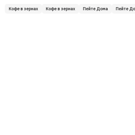
Кофе в зернах
Кофе в зернах
Пейте Дома
Пейте Д