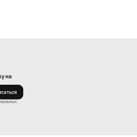
ку на
саться
ональных