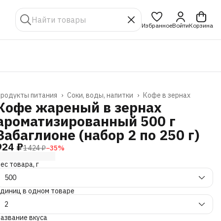
Избранное
Войти
Корзина
родукты питания
›
Соки, воды, напитки
›
Кофе в зернах
лавная
›
Кофе жареный в зернах
ароматизированный 500 г
Забаглионе (набор 2 по 250 г)
924 ₽
1 424 ₽
−
35
%
ес товара, г
500
диниц в одном товаре
2
азвание вкуса