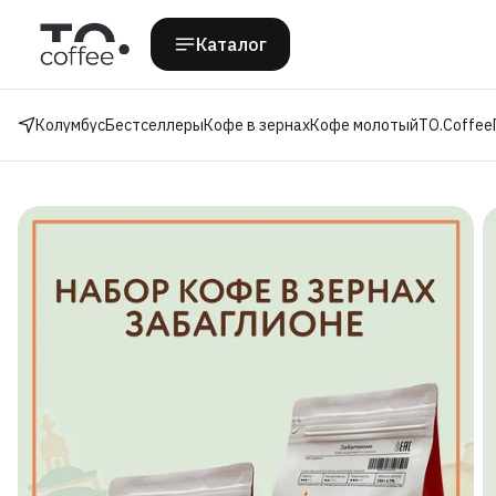
Каталог
Колумбус
Бестселлеры
Кофе в зернах
Кофе молотый
TO.Coffee