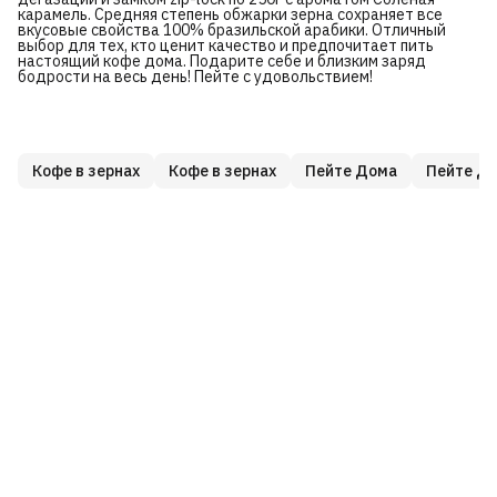
карамель. Средняя степень обжарки зерна сохраняет все
вкусовые свойства 100% бразильской арабики. Отличный
выбор для тех, кто ценит качество и предпочитает пить
настоящий кофе дома. Подарите себе и близким заряд
бодрости на весь день! Пейте с удовольствием!
Кофе в зернах
Кофе в зернах
Пейте Дома
Пейте Д