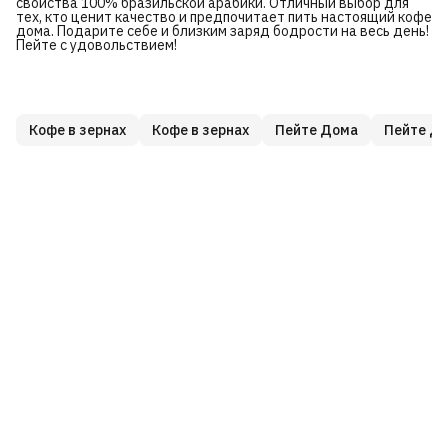
свойства 100% бразильской арабики. Отличный выбор для
тех, кто ценит качество и предпочитает пить настоящий кофе
дома. Подарите себе и близким заряд бодрости на весь день!
Пейте с удовольствием!
Кофе в зернах
Кофе в зернах
Пейте Дома
Пейте Д