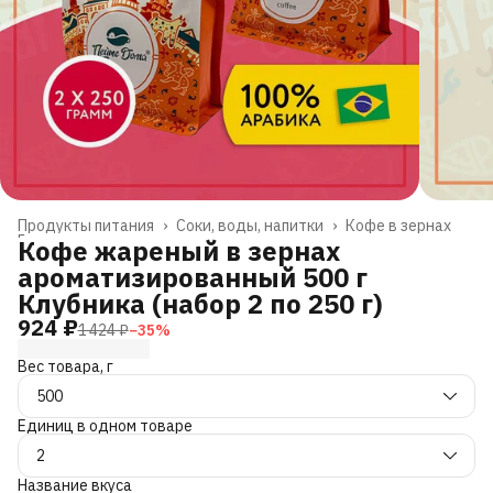
Продукты питания
›
Соки, воды, напитки
›
Кофе в зернах
Главная
›
Кофе жареный в зернах
ароматизированный 500 г
Клубника (набор 2 по 250 г)
924 ₽
1 424 ₽
−
35
%
Вес товара, г
500
Единиц в одном товаре
2
Название вкуса