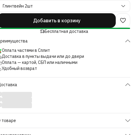
Глинтвейн 2шт
Добавить в корзину
Бесплатная доставка
Преимущества
Оплата частями в Сплит
Доставка в пункты выдачи или до двери
Оплата — картой, СБП или наличными
Удобный возврат
Доставка
 товаре
абор зернового ароматизированного кофе 500 грамм (2 штуки