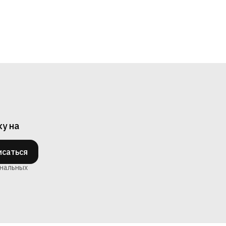
ку на
саться
ональных