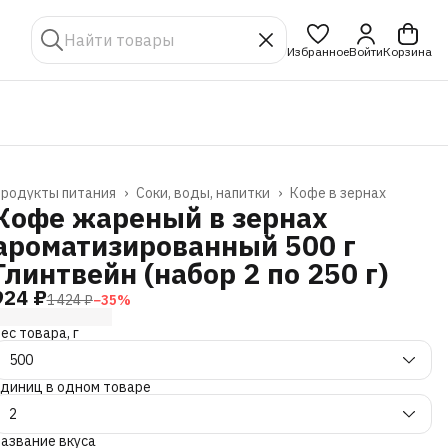
Избранное
Войти
Корзина
родукты питания
›
Соки, воды, напитки
›
Кофе в зернах
лавная
›
Кофе жареный в зернах
ароматизированный 500 г
Глинтвейн (набор 2 по 250 г)
924 ₽
1 424 ₽
−
35
%
ес товара, г
500
диниц в одном товаре
2
азвание вкуса