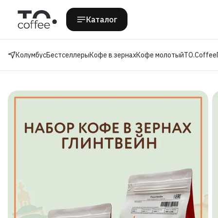
Каталог
Колумбус
Бестселлеры
Кофе в зернах
Кофе молотый
TO.Coffee