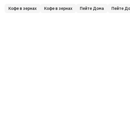
Кофе в зернах
Кофе в зернах
Пейте Дома
Пейте Д