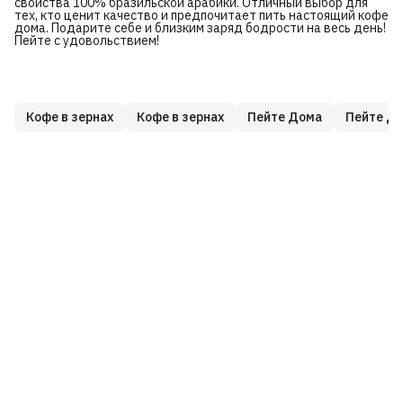
свойства 100% бразильской арабики. Отличный выбор для
тех, кто ценит качество и предпочитает пить настоящий кофе
дома. Подарите себе и близким заряд бодрости на весь день!
Пейте с удовольствием!
Кофе в зернах
Кофе в зернах
Пейте Дома
Пейте Д