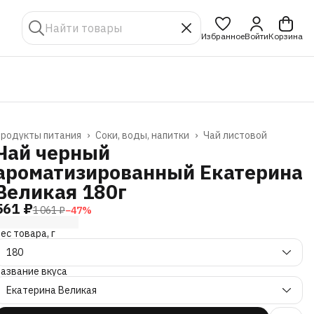
Избранное
Войти
Корзина
родукты питания
›
Соки, воды, напитки
›
Чай листовой
лавная
›
Чай черный
ароматизированный Екатерина
Великая 180г
561 ₽
1 061 ₽
−
47
%
ес товара, г
180
азвание вкуса
Екатерина Великая