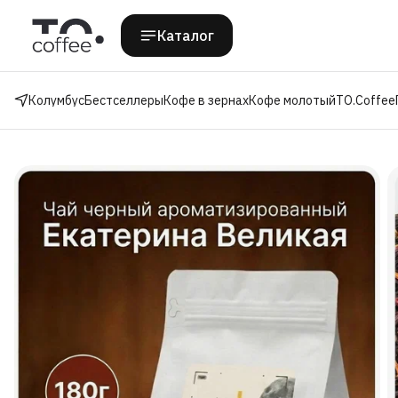
Каталог
Колумбус
Бестселлеры
Кофе в зернах
Кофе молотый
TO.Coffee