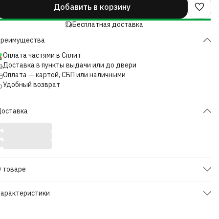
Добавить в корзину
Бесплатная доставка
Преимущества
Оплата частями в Сплит
Доставка в пункты выдачи или до двери
Оплата — картой, СБП или наличными
Удобный возврат
Доставка
 товаре
ай черный ароматизированный «Екатерина Великая» —
арактеристики
лагородный купаж на основе индийского чая TGFOP с
зысканным ягодно-цветочным ароматом. В композиции
ртикул
ЧайЧернАроматЕкатерина1
очетаются насыщенный вкус отборного черного чая, легкая
80г
ислинка каркаде, нежные лепестки розы, кусочки клубники и