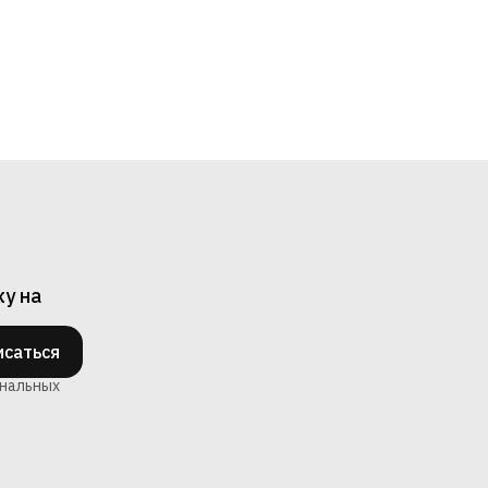
ку на
саться
ональных