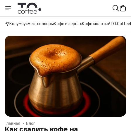
Колумбус
Бестселлеры
Кофе в зернах
Кофе молотый
TO.Coffee
Главная
›
Блог
Как сварить кофе на